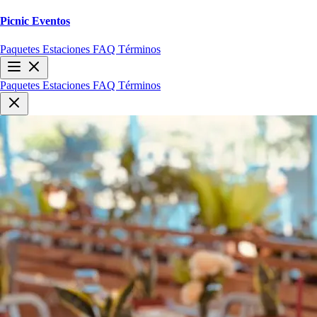
Picnic
Eventos
Paquetes
Estaciones
FAQ
Términos
Paquetes
Estaciones
FAQ
Términos