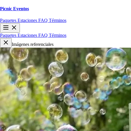
Picnic
Eventos
Paquetes
Estaciones
FAQ
Términos
Paquetes
Estaciones
FAQ
Términos
Imágenes referenciales